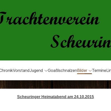
Chronik
Vorstand
Jugend
Goaßlschnalzen
Bilder
Termine
Li
Scheuringer Heimatabend am 24.10.2015